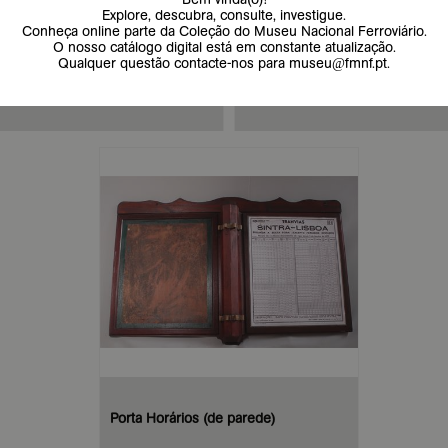
deira vermelha
Gravata
Porta Horários (de parede)